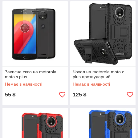
Захисне скло на motorola
Чохол на motorola moto c
moto з plus
plus протиударний
Немає в наявності
Немає в наявності
55
125
₴
₴