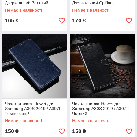
Дзеркальний Золотий
Дзеркальний Срібло
Немає в наявності
Немає в наявності
165
170
₴
₴
Чохол книжка Idewei для
Чохол книжка Idewei для
Samsung A30S 2019 / A307F
Samsung A30S 2019 / A307F
Темно-синій
Чорний
Немає в наявності
Немає в наявності
150
150
₴
₴