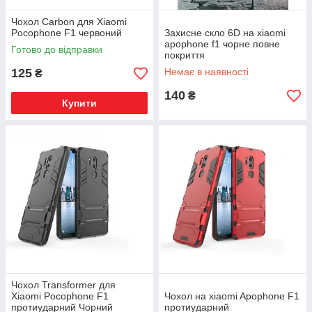
Чохол Carbon для Xiaomi
Pocophone F1 червоний
Захисне скло 6D на xiaomi
apophone f1 чорне повне
Готово до відправки
покриття
125
Немає в наявності
₴
140
₴
Купити
Чохол Transformer для
Xiaomi Pocophone F1
Чохол на xiaomi Apophone F1
протиударний Чорний
протиударний