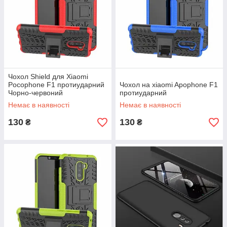
Чохол Shield для Xiaomi
Pocophone F1 протиударний
Чохол на xiaomi Apophone F1
Чорно-червоний
протиударний
Немає в наявності
Немає в наявності
130
130
₴
₴