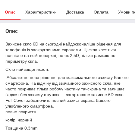
Опис
Характеристики
Доставка
Оплата
Умови п
Опис
Захисне скло 6D на сьогодні найдосконаліше рішення для
телефонів із заокругленими екранами. Ці скла клеяться
повністю на всій поверхні, не як 2,5D, тільки рамкою по
периметру скла.
Скло найвищої якості.
Абсолютне нове рішення для максимального захисту Вашого
смартфона. На відміну від звичайного захисного скла, яке
часто покриває тільки робочу частину тачскрина та залишає
ґаджет без захисту в кутках — загартоване захисне 6D скло
Full Cover забезпечить повний захист екрана Вашого
улюбленого смартфона.
повне покриття.
колір: чорний
Товщина 0.3mm