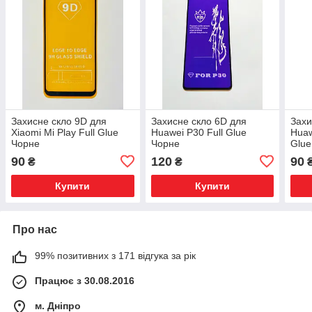
Захисне скло 9D для
Захисне скло 6D для
Захи
Xiaomi Mi Play Full Glue
Huawei P30 Full Glue
Huaw
Чорне
Чорне
Glue
90
120
90
₴
₴
Купити
Купити
Про нас
99% позитивних з 171 відгука за рік
Працює з 30.08.2016
м. Дніпро