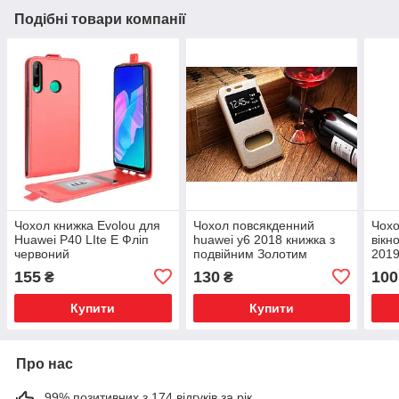
Подібні товари компанії
Чохол книжка Evolou для
Чохол повсякденний
Чохо
Huawei P40 LIte E Фліп
huawei y6 2018 книжка з
вікн
червоний
подвійним Золотим
2019
155
130
100
₴
₴
Купити
Купити
Про нас
99% позитивних з 174 відгуків за рік