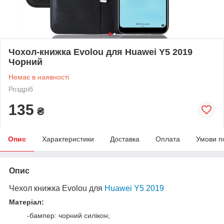
Чохол-книжка Evolou для Huawei Y5 2019
Чорний
Немає в наявності
Роздріб
135
₴
Опис
Характеристики
Доставка
Оплата
Умови п
Опис
Чехол книжка Evolou для
Huawei Y5 2019
Матеріал:
-бампер: чорний силікон;