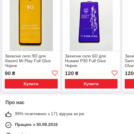
Захисне скло 9D для
Захисне скло 6D для
Захи
Xiaomi Mi Play Full Glue
Huawei P30 Full Glue
Sams
Чорне
Чорне
Glue
90
120
120
₴
₴
Купити
Купити
Про нас
99% позитивних з 171 відгука за рік
Працює з 30.08.2016