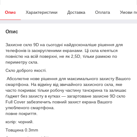
Опис
Характеристики
Доставка
Оплата
Умови п
Опис
Захисне скло 9D на сьогодні найдосконаліше рішення для
телефонів із заокругленими екранами. Ці скла клеяться
повністю на всій поверхні, не як 2,5D, тільки рамкою по
периметру скла.
Скло доброго якості.
Абсолютне нове рішення для максимального захисту Вашого
смартфона. На відміну від звичайного захисного скла, яке
часто покриває тільки робочу частину тачскрина та залишає
ґаджет без захисту в кутках — загартоване захисне 9D скло
Full Cover забезпечить повний захист екрана Вашого
улюбленого смартфона.
повне покриття.
колір: чорний.
Товщина 0.3mm