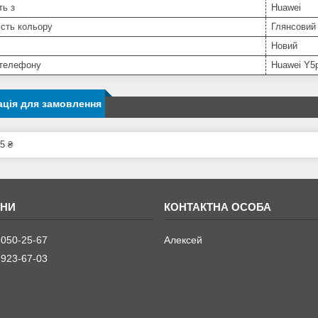
ть з
Huawei
сть кольору
Глянсовий
Новий
телефону
Huawei Y5
ція для замовлення
5 ₴
 050-25-67
Алексей
 923-67-03