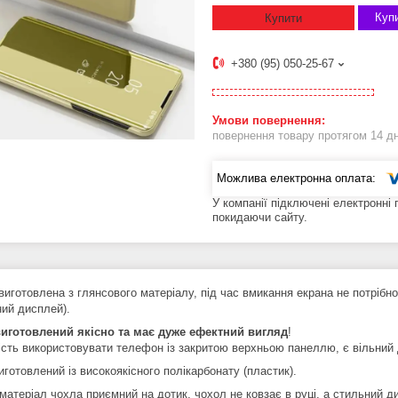
Купи
Купити
+380 (95) 050-25-67
повернення товару протягом 14 д
У компанії підключені електронні
покидаючи сайту.
виготовлена з глянсового матеріалу, під час вмикання екрана не потрібно
ний дисплей).
иготовлений якісно та має дуже ефектний вигляд
!
сть використовувати телефон із закритою верхньою панеллю, є вільний д
готовлений із високоякісного полікарбонату (пластик).
 матеріал чохла приємний на дотик, чохол не ковзає в руці, а стильний 