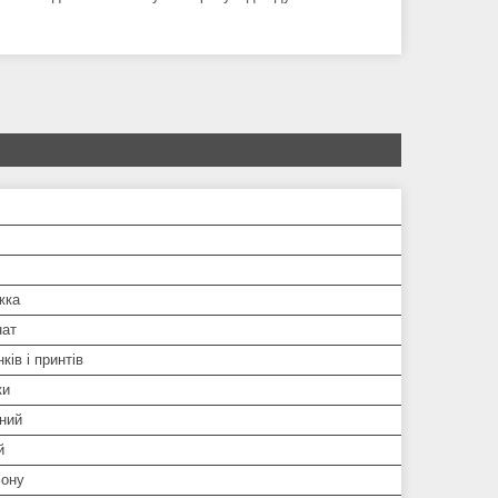
жка
нат
ків і принтів
ки
ний
й
ону