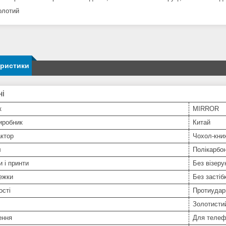
олотий
еристики
ні
к
MIRROR
иробник
Китай
ктор
Чохол-кни
л
Полікарбо
и і принти
Без візерун
ежки
Без застіб
ості
Протиудар
Золотисти
ення
Для телеф