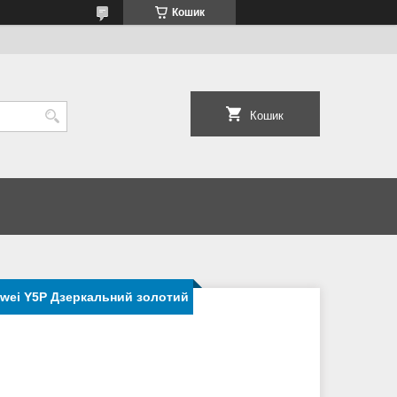
Кошик
Кошик
awei Y5P Дзеркальний золотий