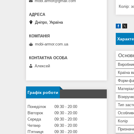
mobi.armor@gmail.com
Колір: з
Дніпро, Україна
Характ
mobi-armor.com.ua
Основ
Виробни
Алексей
Країна в
Форм-фа
Матеріа
Графік роботи
Візерунк
Тип заст
Понеділок
09:30
20:00
Вівторок
09:30
20:00
Особлив
Середа
09:30
20:00
Колір
Четвер
09:30
20:00
Признач
Пʼятниця
09:30
20:00