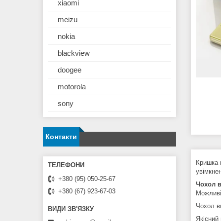
xiaomi
meizu
nokia
blackview
doogee
motorola
sony
Контакти
Кришка 
увімкне
+380 (95) 050-25-67
Чохол в
+380 (67) 923-67-03
Можливі
Чохол ви
Якісний