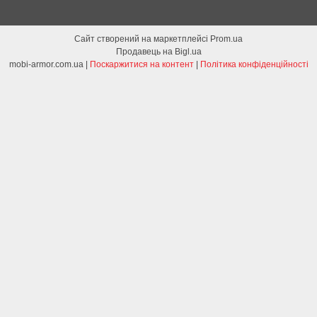
Сайт створений на маркетплейсі
Prom.ua
Продавець на Bigl.ua
mobi-armor.com.ua |
Поскаржитися на контент
|
Політика конфіденційності