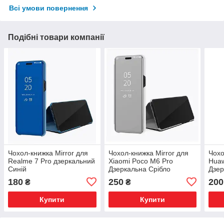
Всі умови повернення
Подібні товари компанії
Чохол-книжка Mirror для
Чохол-книжка Mirror для
Чохо
Realme 7 Pro дзеркальний
Xiaomi Poco M6 Pro
Huaw
Синій
Дзеркальна Срібло
Дзер
180
250
200
₴
₴
Купити
Купити