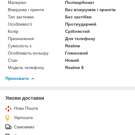
Матеріал
Полікарбонат
Візерунки і принти
Без візерунків і принтів
Тип застежки
Без застібки
Особливості
Протиударний
Колір
Сріблястий
Призначення
Для телефону
Сумісність з
Realme
Особливість кольору
Глянсовий
Стан
Новий
Модель телефону
Realme 6
Приховати
Умови доставки
Нова Пошта
Укрпошта
Самовивіз