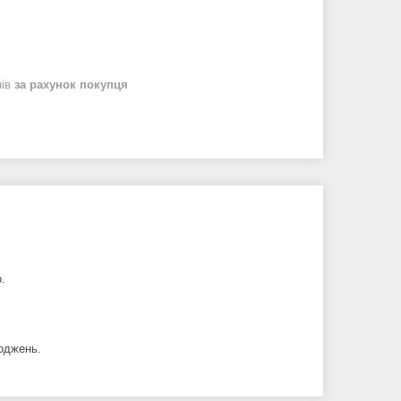
нів
за рахунок покупця
.
коджень.