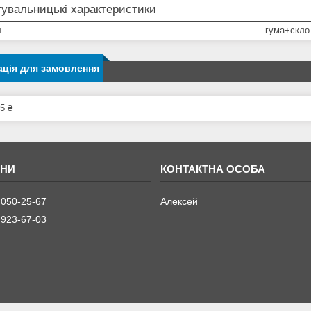
увальницькі характеристики
л
гума+скло
ція для замовлення
5 ₴
 050-25-67
Алексей
 923-67-03