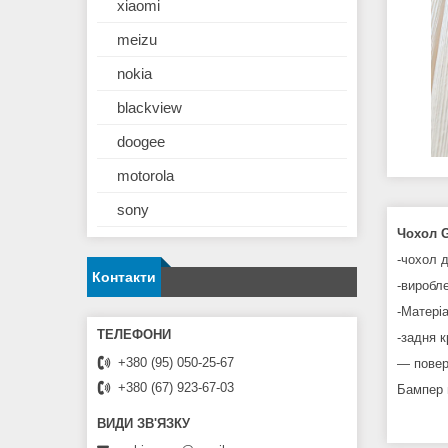
xiaomi
meizu
nokia
blackview
doogee
motorola
sony
Чохол 
-чохол 
Контакти
-виробле
-Матеріа
-задня 
+380 (95) 050-25-67
— повер
+380 (67) 923-67-03
Бампер 