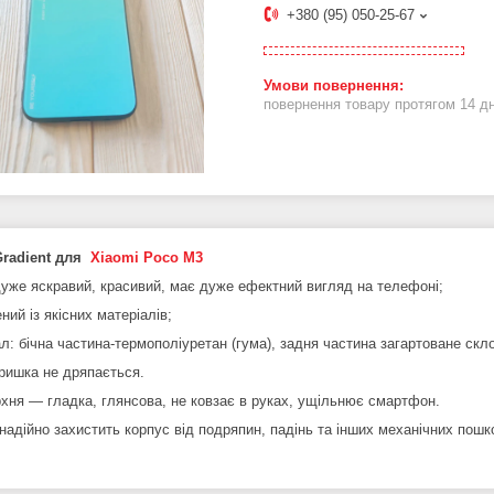
+380 (95) 050-25-67
повернення товару протягом 14 д
Gradient для
Xiaomi Poco M3
дуже яскравий, красивий, має дуже ефектний вигляд на телефоні;
ний із якісних матеріалів;
л: бічна частина-термополіуретан (гума), задня частина загартоване скло
кришка не дряпається.
хня — гладка, глянсова, не ковзає в руках, ущільнює смартфон.
надійно захистить корпус від подряпин, падінь та інших механічних пош