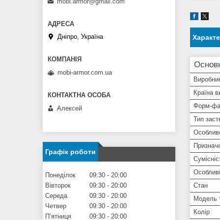
mobi.armor@gmail.com
Дніпро, Україна
Характ
Основ
mobi-armor.com.ua
Виробни
Країна в
Форм-фа
Алексей
Тип заст
Особлив
Признач
Графік роботи
Сумісніс
Особливі
Понеділок
09:30
20:00
Вівторок
09:30
20:00
Стан
Середа
09:30
20:00
Модель 
Четвер
09:30
20:00
Колір
Пʼятниця
09:30
20:00