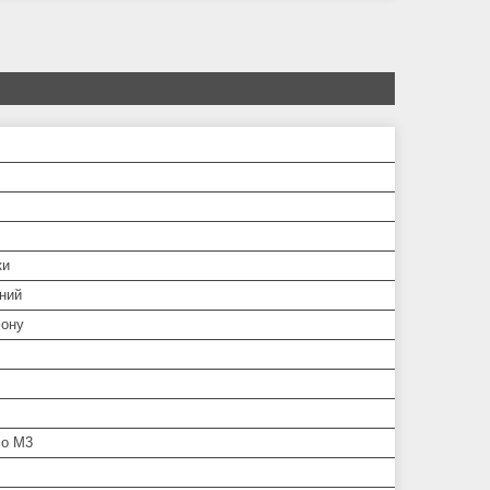
ки
ний
ону
co M3