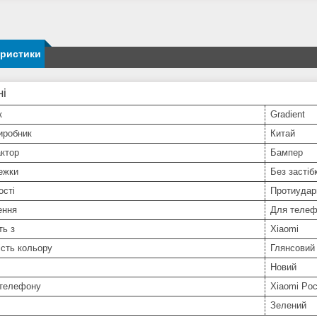
еристики
ні
к
Gradient
иробник
Китай
ктор
Бампер
ежки
Без застіб
ості
Протиудар
ення
Для телеф
ть з
Xiaomi
сть кольору
Глянсовий
Новий
телефону
Xiaomi Po
Зелений