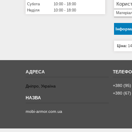
Корист
Субота
10:00
18:00
Неділя
10:00
18:00
Матеріа
Інформа
Ціна:
14
+380 (95)
Дніпро, Україна
+380 (67)
mobi-armor.com.ua