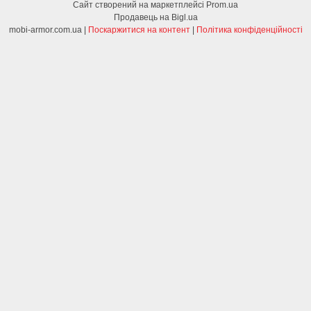
Сайт створений на маркетплейсі
Prom.ua
Продавець на Bigl.ua
mobi-armor.com.ua |
Поскаржитися на контент
|
Політика конфіденційності