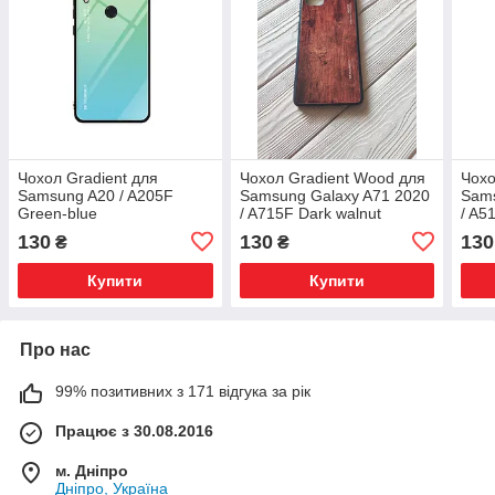
Чохол Gradient для
Чохол Gradient Wood для
Чохо
Samsung A20 / A205F
Samsung Galaxy A71 2020
Sams
Green-blue
/ A715F Dark walnut
/ A5
130
130
130
₴
₴
Купити
Купити
Про нас
99% позитивних з 171 відгука за рік
Працює з 30.08.2016
м. Дніпро
Дніпро, Україна