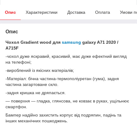
Опис
Характеристики
Доставка
Оплата
Умови п
Опис
Чохол Gradient wood для
samsung
galaxy A71 2020 /
A715F
-чохол дуже яскравий, красивий, має дуже ефектний вигляд
на телефоні;
-вироблений із якісних матеріалів;
-Матеріал: бічна частина-термополіуретан (гума), задня
частина загартоване скло.
-задня кришка не дряпається.
— поверхня — гладка, глянсова, не ковзає в руках, ущільнює
смартфон.
Бампер надійно захистить корпус від подряпин, падінь та
інших механічних пошкоджень.