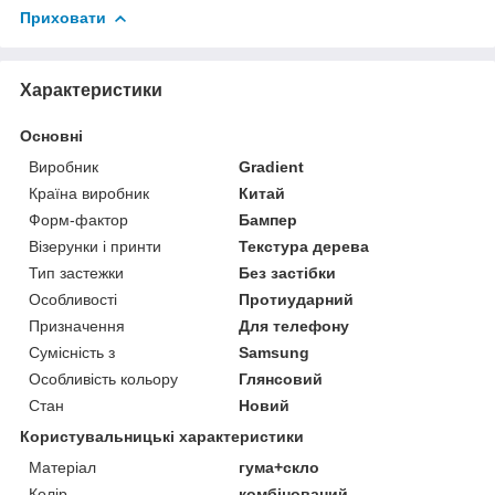
Приховати
Характеристики
Основні
Виробник
Gradient
Країна виробник
Китай
Форм-фактор
Бампер
Візерунки і принти
Текстура дерева
Тип застежки
Без застібки
Особливості
Протиударний
Призначення
Для телефону
Сумісність з
Samsung
Особливість кольору
Глянсовий
Стан
Новий
Користувальницькі характеристики
Матеріал
гума+скло
Колір
комбінований