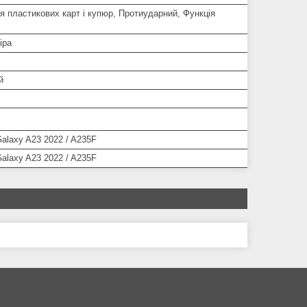
 пластикових карт і купюр, Протиударний, Функція
іра
й
alaxy A23 2022 / A235F
alaxy A23 2022 / A235F