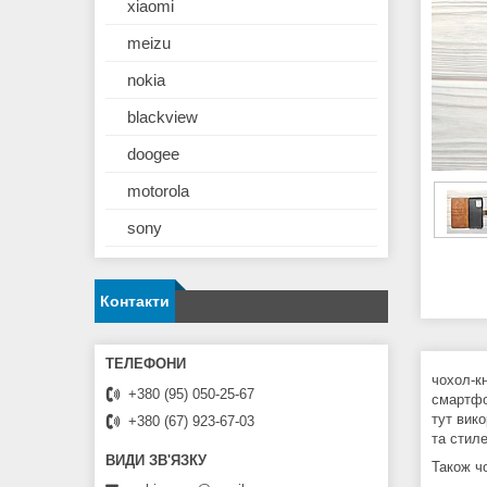
xiaomi
meizu
nokia
blackview
doogee
motorola
sony
Контакти
чохол-к
+380 (95) 050-25-67
смартфо
тут вико
+380 (67) 923-67-03
та стил
Також ч