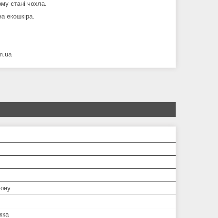
ому стані чохла.
на екошкіра.
m.ua
ону
жка