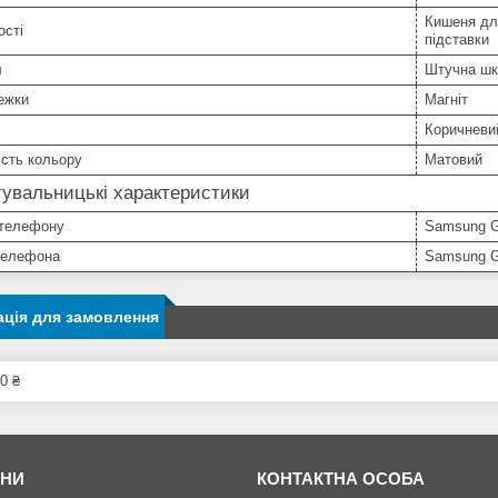
Кишеня для
ості
підставки
л
Штучна шк
ежки
Магніт
Коричневи
сть кольору
Матовий
увальницькі характеристики
телефону
Samsung G
телефона
Samsung G
ція для замовлення
0 ₴