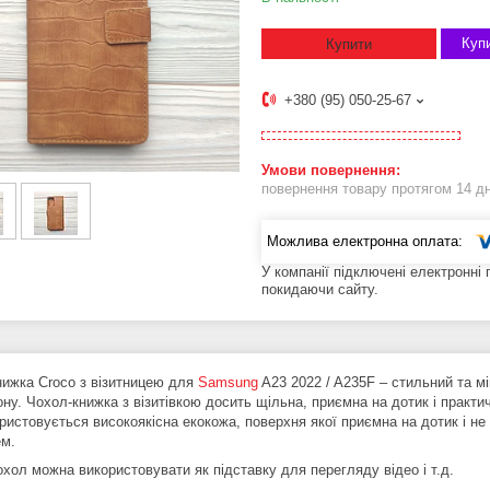
Купи
Купити
+380 (95) 050-25-67
повернення товару протягом 14 д
У компанії підключені електронні
покидаючи сайту.
нижка Croco з візитницею для
Samsung
A23 2022 / A235F – стильний та м
ну. Чохол-книжка з візитівкою досить щільна, приємна на дотик і практ
ристовується високоякісна екокожа, поверхня якої приємна на дотик і не
ем.
охол можна використовувати як підставку для перегляду відео і т.д.