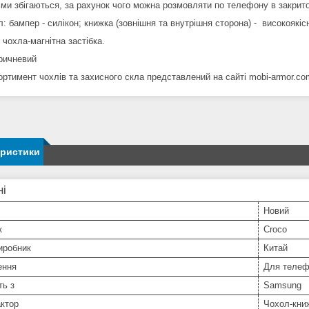
'єми збігаються, за рахунок чого можна розмовляти по телефону в закрит
: бампер - силікон; книжка (зовнішня та внутрішня сторона) - високоякіс
 чохла-магнітна застібка.
оричневий
ортимент чохлів та захисного скла представлений на сайті mobi-armor.co
еристики
ні
Новий
к
Croco
иробник
Китай
ення
Для телеф
ть з
Samsung
ктор
Чохол-кни