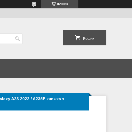
Кошик
Кошик
axy A23 2022 / A235F книжка з