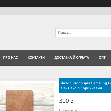
ПРО НАС
КОНТАКТИ
ДОСТАВКА Й ОПЛАТА
ОПТ
Чохол Сroco для Samsung Gal
візитівкою Коричневий
300 ₴
В наявності