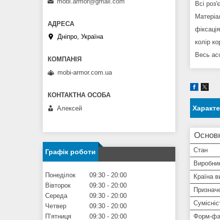
mobi.armor@gmail.com
Всі роз
Матеріал
фіксація
Дніпро, Україна
колір к
Весь ас
mobi-armor.com.ua
Характ
Алексей
Основ
Стан
Графік роботи
Виробни
Понеділок
09:30
20:00
Країна в
Вівторок
09:30
20:00
Признач
Середа
09:30
20:00
Сумісніс
Четвер
09:30
20:00
Пʼятниця
09:30
20:00
Форм-фа