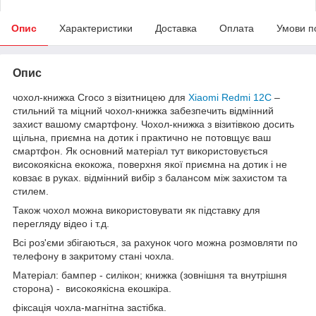
Опис
Характеристики
Доставка
Оплата
Умови п
Опис
чохол-книжка Croco з візитницею для
Xiaomi Redmi 12C
–
стильний та міцний чохол-книжка забезпечить відмінний
захист вашому смартфону. Чохол-книжка з візитівкою досить
щільна, приємна на дотик і практично не потовщує ваш
смартфон. Як основний матеріал тут використовується
високоякісна екокожа, поверхня якої приємна на дотик і не
ковзає в руках. відмінний вибір з балансом між захистом та
стилем.
Також чохол можна використовувати як підставку для
перегляду відео і т.д.
Всі роз'єми збігаються, за рахунок чого можна розмовляти по
телефону в закритому стані чохла.
Матеріал: бампер - силікон; книжка (зовнішня та внутрішня
сторона) - високоякісна екошкіра.
фіксація чохла-магнітна застібка.