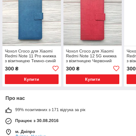
Чохол Сroco для Xiaomi
Чохол Сroco для Xiaomi
Чохо
Redmi Note 11 Pro книжка
Redmi Note 12 5G книжка
Redm
з візитницею Темно-синій
з візитницею Червоний
з ві
300
300
300
₴
₴
Купити
Купити
Про нас
99% позитивних з 171 відгука за рік
Працює з 30.08.2016
м. Дніпро