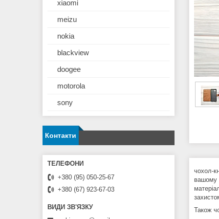
xiaomi
meizu
nokia
blackview
doogee
motorola
sony
Контакти
чохол-к
+380 (95) 050-25-67
вашому 
матеріал
+380 (67) 923-67-03
захисто
Також ч