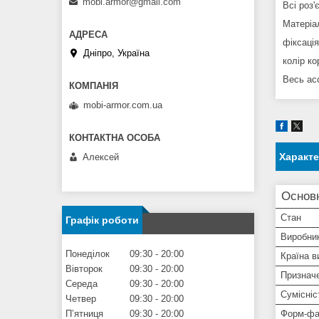
mobi.armor@gmail.com
Всі роз
Матеріал
фіксація
Дніпро, Україна
колір к
Весь ас
mobi-armor.com.ua
Характ
Алексей
Основ
Стан
Графік роботи
Виробни
Понеділок
09:30
20:00
Країна в
Вівторок
09:30
20:00
Признач
Середа
09:30
20:00
Сумісніс
Четвер
09:30
20:00
Пʼятниця
09:30
20:00
Форм-фа