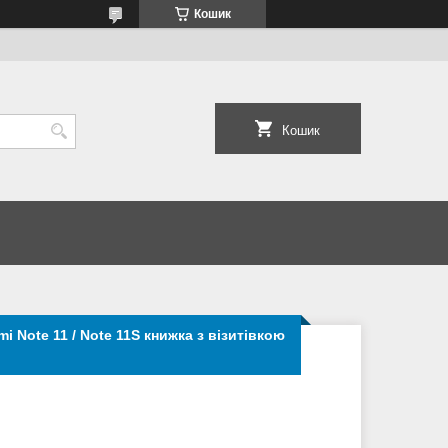
Кошик
Кошик
i Note 11 / Note 11S книжка з візитівкою