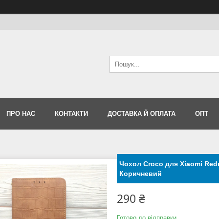
ПРО НАС
КОНТАКТИ
ДОСТАВКА Й ОПЛАТА
ОПТ
Чохол Сroco для Xiaomi Redm
Коричневий
290 ₴
Готово до відправки