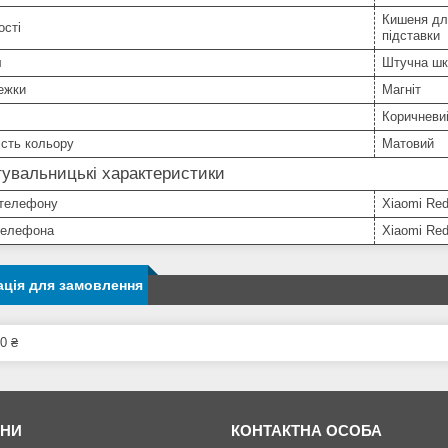
Кишеня для
ості
підставки
л
Штучна шк
ежки
Магніт
Коричневи
сть кольору
Матовий
увальницькі характеристики
телефону
Xiaomi Red
телефона
Xiaomi Red
ція для замовлення
0 ₴