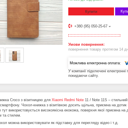
Купи
Купити
+380 (95) 050-25-67
повернення товару протягом 14 д
У компанії підключені електронні
покидаючи сайту.
нижка Croco з візитницею для
Xiaomi Redmi Note
11 / Note 11S – стильний
смартфону. Чохол-книжка з візитівкою досить щільна, приємна на дотик
 тут використовується високоякісна екокожа, поверхня якої приємна на до
м та стилем.
охол можна використовувати як підставку для перегляду відео і т.д.