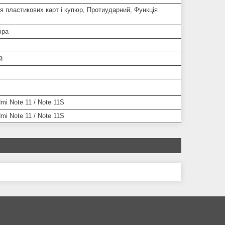
 пластикових карт і купюр, Протиударний, Функція
іра
й
mi Note 11 / Note 11S
mi Note 11 / Note 11S