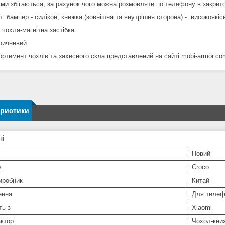
'єми збігаються, за рахунок чого можна розмовляти по телефону в закрит
: бампер - силікон; книжка (зовнішня та внутрішня сторона) - високоякіс
 чохла-магнітна застібка.
оричневий
ортимент чохлів та захисного скла представлений на сайті mobi-armor.co
еристики
ні
Новий
к
Croco
иробник
Китай
ення
Для телеф
ть з
Xiaomi
ктор
Чохол-кни