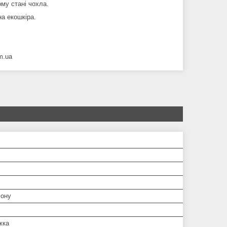
ому стані чохла.
на екошкіра.
m.ua
ону
жка