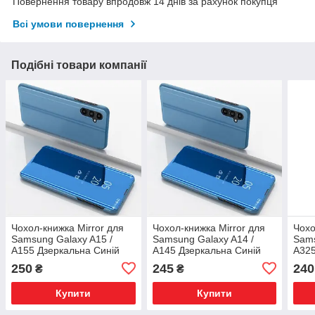
Повернення товару впродовж 14 днів за рахунок покупця
Всі умови повернення
Подібні товари компанії
Чохол-книжка Mirror для
Чохол-книжка Mirror для
Чохо
Samsung Galaxy A15 /
Samsung Galaxy A14 /
Sams
A155 Дзеркальна Синій
A145 Дзеркальна Синій
A325
250
245
240
₴
₴
Купити
Купити