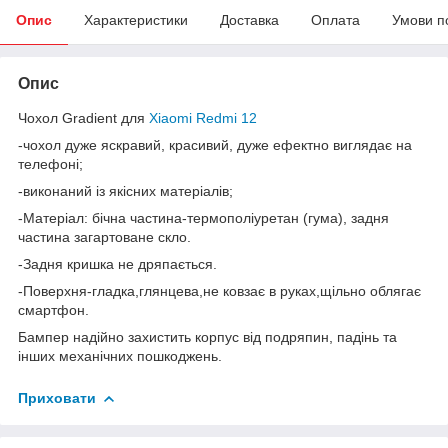
Опис
Характеристики
Доставка
Оплата
Умови п
Опис
Чохол Gradient для
Xiaomi Redmi 12
-чохол дуже яскравий, красивий, дуже ефектно виглядає на
телефоні;
-виконаний із якісних матеріалів;
-Матеріал: бічна частина-термополіуретан (гума), задня
частина загартоване скло.
-Задня кришка не дряпається.
-Поверхня-гладка,глянцева,не ковзає в руках,щільно облягає
смартфон.
Бампер надійно захистить корпус від подряпин, падінь та
інших механічних пошкоджень.
Приховати