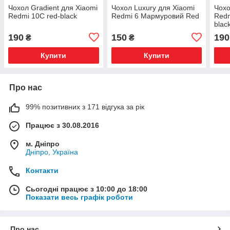
Чохол Gradient для Xiaomi
Чохол Luxury для Xiaomi
Чохо
Redmi 10C red-black
Redmi 6 Мармуровий Red
Redm
blac
190
150
190
₴
₴
Купити
Купити
Про нас
99% позитивних з 171 відгука за рік
Працює з 30.08.2016
м. Дніпро
Дніпро, Україна
Контакти
Сьогодні працює з 10:00 до 18:00
Показати весь графік роботи
Про нас