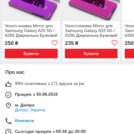
Чохол-книжка Mirror для
Чохол-книжка Mirror для
Чохо
Samsung Galaxy A25 5G /
Samsung Galaxy A33 5G /
Sams
A256 Дзеркальна Бузковий
A336 Дзеркальна Бузковий
A356
250
235
250
₴
₴
Купити
Купити
Про нас
99% позитивних з 171 відгука за рік
Працює з 30.08.2016
м. Дніпро
Дніпро, Україна
Контакти
Сьогодні працює з 09:30 до 20:00