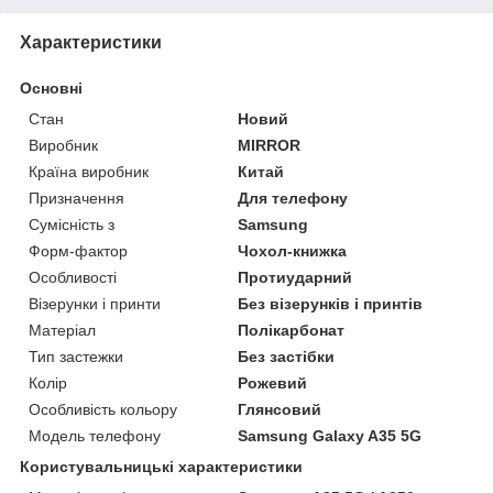
Характеристики
Основні
Стан
Новий
Виробник
MIRROR
Країна виробник
Китай
Призначення
Для телефону
Сумісність з
Samsung
Форм-фактор
Чохол-книжка
Особливості
Протиударний
Візерунки і принти
Без візерунків і принтів
Матеріал
Полікарбонат
Тип застежки
Без застібки
Колір
Рожевий
Особливість кольору
Глянсовий
Модель телефону
Samsung Galaxy A35 5G
Користувальницькі характеристики