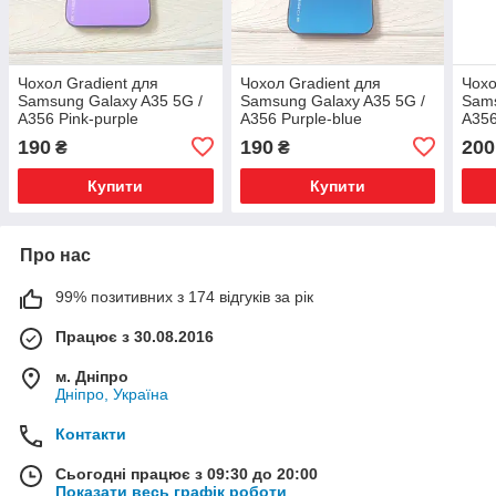
Чохол Gradient для
Чохол Gradient для
Чохо
Samsung Galaxy A35 5G /
Samsung Galaxy A35 5G /
Sams
A356 Pink-purple
A356 Purple-blue
A356
190
190
200
₴
₴
Купити
Купити
Про нас
99% позитивних з 174 відгуків за рік
Працює з 30.08.2016
м. Дніпро
Дніпро, Україна
Контакти
Сьогодні працює з 09:30 до 20:00
Показати весь графік роботи