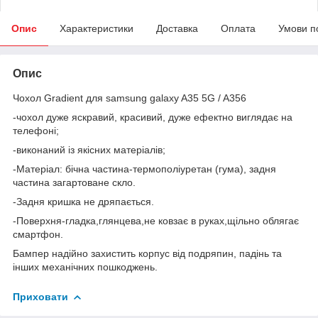
Опис
Характеристики
Доставка
Оплата
Умови п
Опис
Чохол Gradient для samsung galaxy A35 5G / A356
-чохол дуже яскравий, красивий, дуже ефектно виглядає на
телефоні;
-виконаний із якісних матеріалів;
-Матеріал: бічна частина-термополіуретан (гума), задня
частина загартоване скло.
-Задня кришка не дряпається.
-Поверхня-гладка,глянцева,не ковзає в руках,щільно облягає
смартфон.
Бампер надійно захистить корпус від подряпин, падінь та
інших механічних пошкоджень.
Приховати