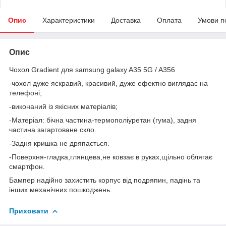
Опис
Характеристики
Доставка
Оплата
Умови п
Опис
Чохол Gradient для samsung galaxy A35 5G / A356
-чохол дуже яскравий, красивий, дуже ефектно виглядає на
телефоні;
-виконаний із якісних матеріалів;
-Матеріал: бічна частина-термополіуретан (гума), задня
частина загартоване скло.
-Задня кришка не дряпається.
-Поверхня-гладка,глянцева,не ковзає в руках,щільно облягає
смартфон.
Бампер надійно захистить корпус від подряпин, падінь та
інших механічних пошкоджень.
Приховати