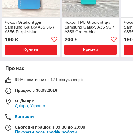
Чохол Gradient для
Чохол TPU Gradient для
Чохо
Samsung Galaxy A35 5G /
Samsung Galaxy A35 5G /
Sams
A356 Purple-blue
A356 Green-blue
A356
190
200
190
₴
₴
Купити
Купити
Про нас
99% позитивних з 171 відгука за рік
Працює з 30.08.2016
м. Дніпро
Дніпро, Україна
Контакти
Сьогодні працює з 09:30 до 20:00
Показати весь графік роботи