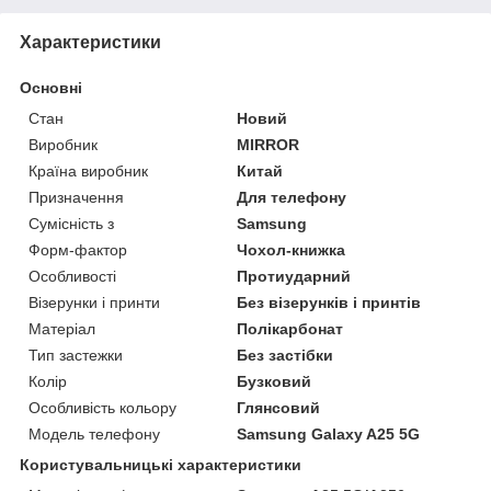
Характеристики
Основні
Стан
Новий
Виробник
MIRROR
Країна виробник
Китай
Призначення
Для телефону
Сумісність з
Samsung
Форм-фактор
Чохол-книжка
Особливості
Протиударний
Візерунки і принти
Без візерунків і принтів
Матеріал
Полікарбонат
Тип застежки
Без застібки
Колір
Бузковий
Особливість кольору
Глянсовий
Модель телефону
Samsung Galaxy A25 5G
Користувальницькі характеристики