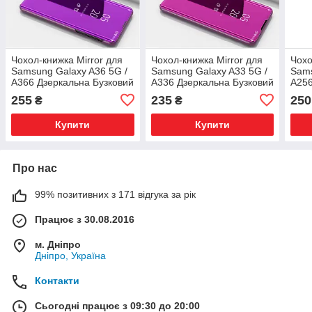
Чохол-книжка Mirror для
Чохол-книжка Mirror для
Чохо
Samsung Galaxy A36 5G /
Samsung Galaxy A33 5G /
Sams
A366 Дзеркальна Бузковий
A336 Дзеркальна Бузковий
A256
255
235
250
₴
₴
Купити
Купити
Про нас
99% позитивних з 171 відгука за рік
Працює з 30.08.2016
м. Дніпро
Дніпро, Україна
Контакти
Сьогодні працює з 09:30 до 20:00