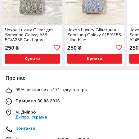
Чохол Luxury Glitter для
Чохол Luxury Glitter для
Чохо
Samsung Galaxy A35
Samsung Galaxy A15/A155
Sams
5G/A356 Gold-gray
Lilac-blue
A245
250
250
250
₴
₴
Купити
Купити
Про нас
99% позитивних з 171 відгука за рік
Працює з 30.08.2016
м. Дніпро
Дніпро, Україна
Контакти