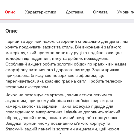
Опис
Характеристики
Доставка
Оплата
Умови п
Опис
Гарний та зручний чохол, створений спеціально для дівчат, які
хочуть поєднувати захист та стиль. Він виконаний з м'якого
матеріалу, який приємно лежить у руці та надійно захищає
телефон від подряпин, пилу та дрібних пошкоджень.
Особливий акцент робить золотий обідок по краях - він надає
смартфону витонченого і дорогого вигляду. Задня кришка
прикрашена блискучою поверхнею з ефектом, що
переливається, яка красиво грає на світлі і робить телефон
яскравим аксесуаром.
Чохол не потовщує смартфон, залишається легким та
акуратним, при цьому зберігає всі необхідні вирізи для
камери, кнопок та зарядки. Такий аксесуар підійде для
повсякденного використання і відмінно доповнить жіночий
образ, діловий стиль, романтичний вечір або прогулянка.
Завдяки гармонійному поєднанню м'якого корпусу та
блискучій задній панелі із золотими акцентами, цей чохол