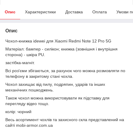
Опис
Характеристики
Доставка
Оплата
Умови п
Опис
Чохол-книжка idewei для Xiaomi Redmi Note 12 Pro 5G
Матеріал: бампер - силікон; книжка (зовнішня і внутрішня
сторона) - шкіра PU.
застібка-магніт.
Всі роз'єми збігаються, за рахунок чого можна розмовляти по
телефону в закритому стані чохла.
Чохол захищає від пилу, подряпин, ударів та інших
механічних пошкоджень.
Також чохол можна використовувати як підставку для
перегляду відео тощо.
колір: чорний
Весь асортимент чохлів та захисного скла представлений на
сайті mobi-armor.com.ua