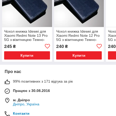
Чохол книжка Idewei для
Чохол книжка Idewei для
Чохо
Xiaomi Redmi Note 13 Pro
Xiaomi Redmi Note 12 Pro
Xiao
5G з візитницею Темно-
5G з візитницею Темно-
5G з
синій
синій
Бірю
245
240
240
₴
₴
Купити
Купити
Про нас
99% позитивних з 171 відгука за рік
Працює з 30.08.2016
м. Дніпро
Дніпро, Україна
Контакти