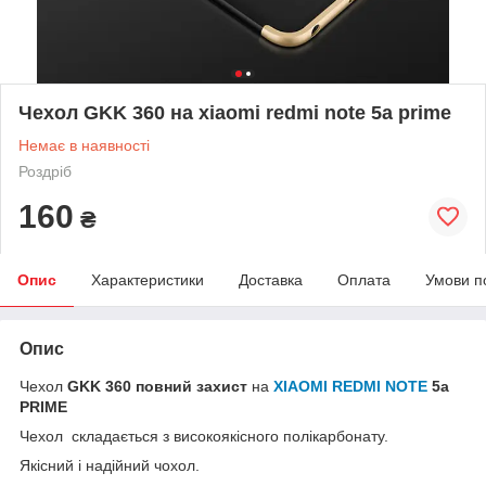
Чехол GKK 360 на xiaomi redmi note 5a prime
Немає в наявності
Роздріб
160
₴
Опис
Характеристики
Доставка
Оплата
Умови п
Опис
Чехол
GKK 360
повний захист
на
XIAOMI REDMI NOTE
5a
PRIME
Чехол складається з високоякісного полікарбонату.
Якісний і надійний чохол.