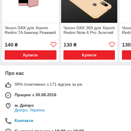
Чохол GKK для Xiaomi
Чохол GKK 360 для Xiaomi
Чохо
Redmi 7A бампер Рожевий
Redmi Note 6 Pro Золотий
Redm
140
130
130
₴
₴
Купити
Купити
Про нас
99% позитивних з 171 відгука за рік
Працює з 30.08.2016
м. Дніпро
Дніпро, Україна
Контакти
Сьогодні працює з 10:00 до 18:00