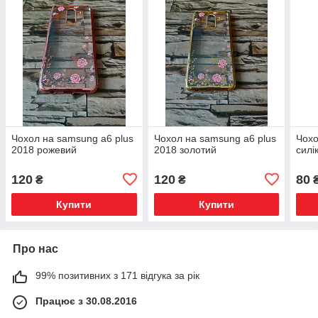
Чохол на samsung a6 plus
Чохол на samsung a6 plus
Чохо
2018 рожевий
2018 золотий
силі
120
120
80
₴
₴
Купити
Купити
Про нас
99% позитивних з 171 відгука за рік
Працює з 30.08.2016