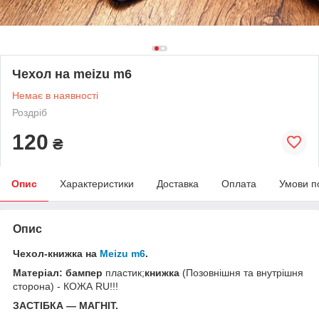
Чехол на meizu m6
Немає в наявності
Роздріб
120
₴
Опис
Характеристики
Доставка
Оплата
Умови п
Опис
Чехол-книжка на
Meizu m6
.
Матеріал: бампер
пластик;
книжка
(Позовнішня та внутрішня
сторона) - КОЖА RU!!!
ЗАСТІБКА — МАГНІТ.