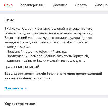
Опис
Характеристики
Доставка
Оплата
Умови п
Опис
TPU чехол Carbon Fiber виготовлений із високоякісного
гнучкого та дуже приємного на дотик термополіуретану.
Високоякісний матеріал чудово поглинає удари під час
випадкового падіння з чималої висоти. Чохол має всі
необхідні вирізи.
- Приємний на дотик, ефектний вигляд;
- Протиударний бампер надійно захистить корпус від
подряпин, падінь та інших механічних пошкоджень
Цвет-ТЕМНО-СИНИЙ.
Весь асортимент чохлів і захисного скла представлений
на сайті mobi-armor.com.ua
Приховати
Характеристики