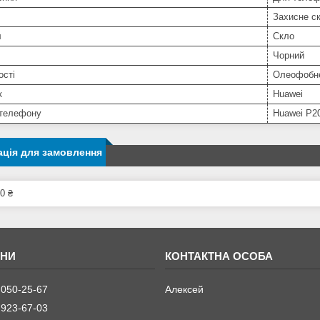
Захисне с
л
Скло
Чорний
ості
Олеофобне
к
Huawei
телефону
Huawei P20
ція для замовлення
0 ₴
 050-25-67
Алексей
 923-67-03