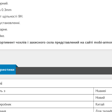
орний.
а 0.3mm
т щільності 9Н.
установленні.
арне.
йке.
ортимент чохлів і захисного скла представлений на сайті mobi-armo
еристики
ні
ть з
Huawei
Новий
иробник
Китай
ення
Для телеф