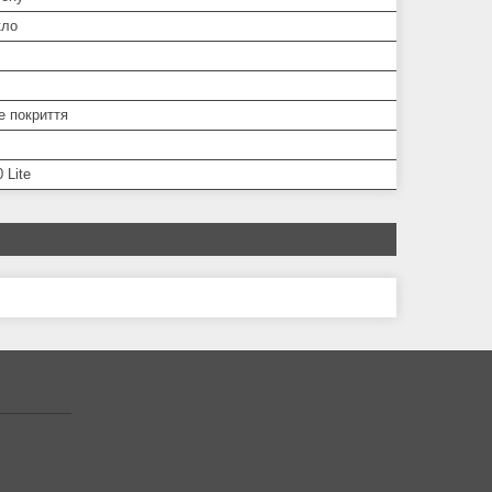
кло
 покриття
 Lite