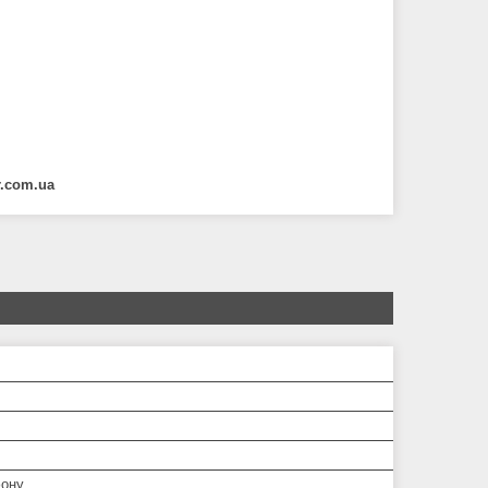
r.com.ua
ону