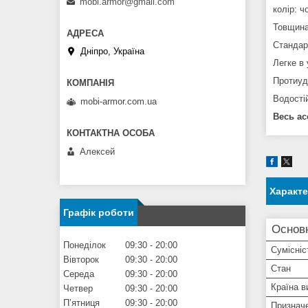
mobi.armor@gmail.com
колір: ч
Товщин
Стандар
Дніпро, Україна
Легке в 
Протиуд
Водості
mobi-armor.com.ua
Весь ас
Алексей
Характ
Графік роботи
Основ
Понеділок
09:30
20:00
Сумісніс
Вівторок
09:30
20:00
Стан
Середа
09:30
20:00
Країна в
Четвер
09:30
20:00
Пʼятниця
09:30
20:00
Признач