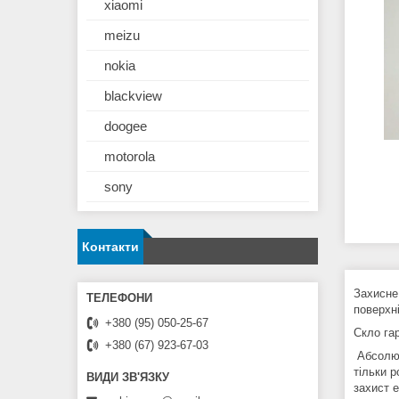
xiaomi
meizu
nokia
blackview
doogee
motorola
sony
Контакти
Захисне
поверхні
+380 (95) 050-25-67
Скло гар
+380 (67) 923-67-03
Абсолют
тільки 
захист 