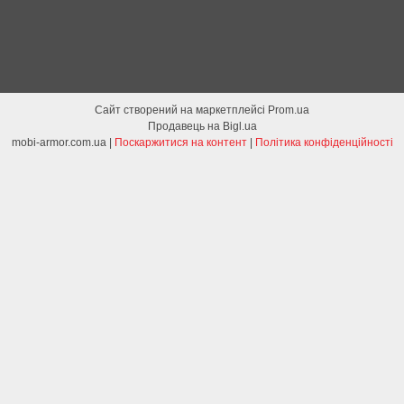
Сайт створений на маркетплейсі
Prom.ua
Продавець на Bigl.ua
mobi-armor.com.ua |
Поскаржитися на контент
|
Політика конфіденційності