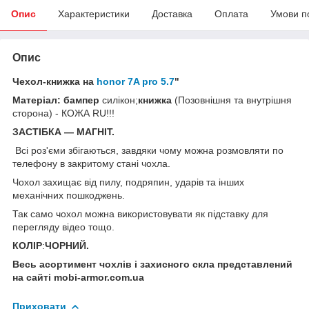
Опис
Характеристики
Доставка
Оплата
Умови п
Опис
Чехол-книжка на
honor 7A pro 5.7
"
Матеріал: бампер
силікон;
книжка
(Позовнішня та внутрішня
сторона) - КОЖА RU!!!
ЗАСТІБКА — МАГНІТ.
Всі роз'єми збігаються, завдяки чому можна розмовляти по
телефону в закритому стані чохла.
Чохол захищає від пилу, подряпин, ударів та інших
механічних пошкоджень.
Так само чохол можна використовувати як підставку для
перегляду відео тощо.
КОЛІР
:
ЧОРНИЙ.
Весь асортимент чохлів і захисного скла представлений
на сайті mobi-armor.com.ua
Приховати