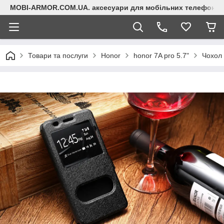
MOBI-ARMOR.COM.UA. аксесуари для мобільних телефонів
Товари та послуги
Honor
honor 7A pro 5.7"
Чохол 