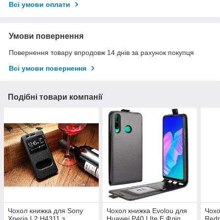
Всі умови оплати
Умови повернення
Повернення товару впродовж 14 днів за рахунок покупця
Всі умови повернення
Подібні товари компанії
Чохол книжка для Sony
Чохол книжка Evolou для
Чохо
Xperia L2 H4311 з
Huawei P40 LIte E Фліп
Redm