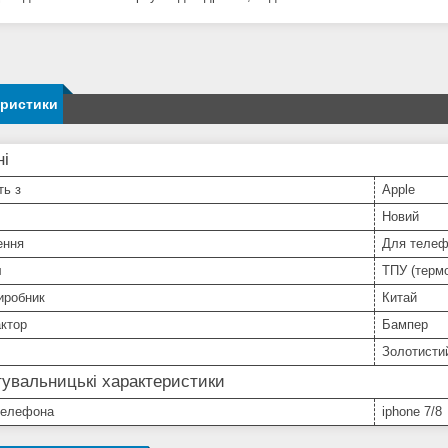
еристики
ні
ть з
Apple
Новий
ення
Для телеф
л
ТПУ (терм
иробник
Китай
ктор
Бампер
Золотисти
увальницькі характеристики
телефона
iphone 7/8