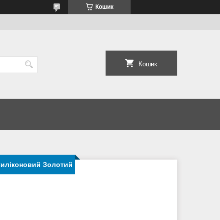
Кошик
Кошик
 Силіконовий Золотий