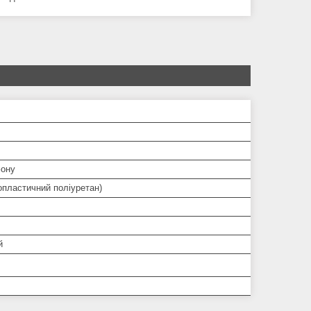
ону
опластичний поліуретан)
й