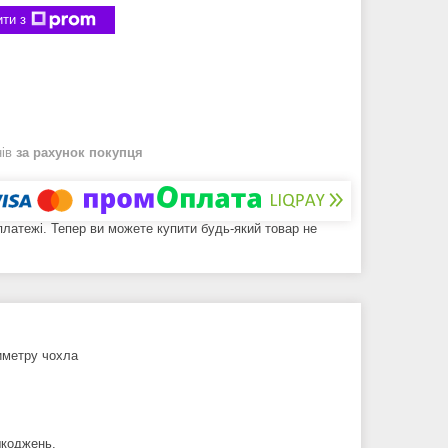
ти з
нів
за рахунок покупця
 платежі. Тепер ви можете купити будь-який товар не
риметру чохла
шкоджень.