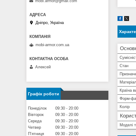
mobi.armor@gmail.com
Дніпро, Україна
Характ
mobi-armor.com.ua
Основ
Сумісніс
Стан
Алексей
Признач
Матеріа
Країна в
Графік роботи
Форм-фа
Колір
Понеділок
09:30
20:00
Вівторок
09:30
20:00
Корист
Середа
09:30
20:00
Моделі 
Четвер
09:30
20:00
Пʼятниця
09:30
20:00