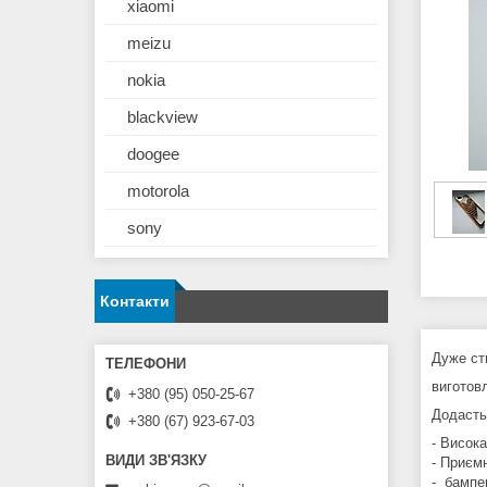
xiaomi
meizu
nokia
blackview
doogee
motorola
sony
Контакти
Дуже ст
виготовл
+380 (95) 050-25-67
Додасть
+380 (67) 923-67-03
- Висока
- Приєм
- бампе