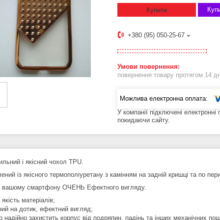
Купи
Купити
+380 (95) 050-25-67
повернення товару протягом 14 д
У компанії підключені електронні
покидаючи сайту.
ильний і якісний чохол TPU.
ений із якісного термополіуретану з камінням на задній кришці та по пе
 вашому смартфону ОЧЕНЬ Ефектного вигляду.
 якість матеріалів;
ний на дотик, ефектний вигляд;
р надійно захистить корпус від подряпин, падінь та інших механічних по