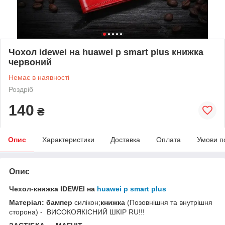
Чохол idewei на huawei p smart plus книжка
червоний
Немає в наявності
Роздріб
140
₴
Опис
Характеристики
Доставка
Оплата
Умови п
Опис
Чехол-книжка IDEWEI на
huawei p smart plus
Матеріал: бампер
силікон;
книжка
(Позовнішня та внутрішня
сторона) - ВИСОКОЯКІСНИЙ ШКІР RU!!!