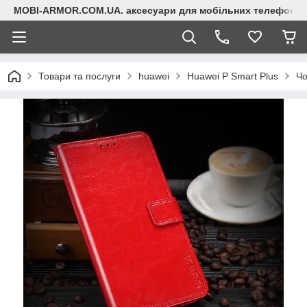
MOBI-ARMOR.COM.UA. аксесуари для мобільних телефонів
Товари та послуги
huawei
Huawei P Smart Plus
Чо