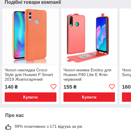
Подібні товари компанії
Чохол накладка Croco
Чохол книжка Evolou для
Чохо
Style для Huawei P Smart
Huawei P40 LIte E Фліп
Sony
2019 Жовтогарячий
червоний
140
155
160
₴
₴
Купити
Купити
Про нас
99% позитивних з 171 відгука за рік