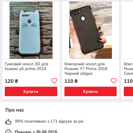
Гумовий чохол 3D для
блискучий чохол для
блис
huawei y6 prime 2018
Huawei Y7 Prime 2018
Huaw
Чорний обідок
Сині
120
110
110
₴
₴
Купити
Купити
Про нас
99% позитивних з 171 відгука за рік
Працює з 30.08.2016