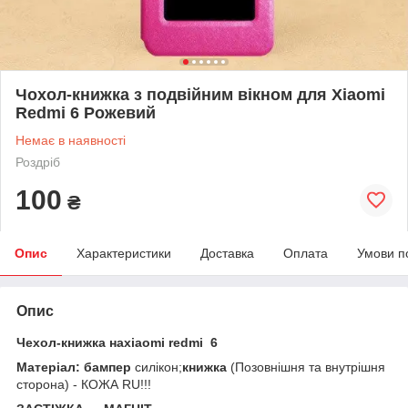
Чохол-книжка з подвійним вікном для Xiaomi
Redmi 6 Рожевий
Немає в наявності
Роздріб
100
₴
Опис
Характеристики
Доставка
Оплата
Умови п
Опис
Чехол-книжка наxiaomi redmi 6
Матеріал: бампер
силікон;
книжка
(Позовнішня та внутрішня
сторона) - КОЖА RU!!!