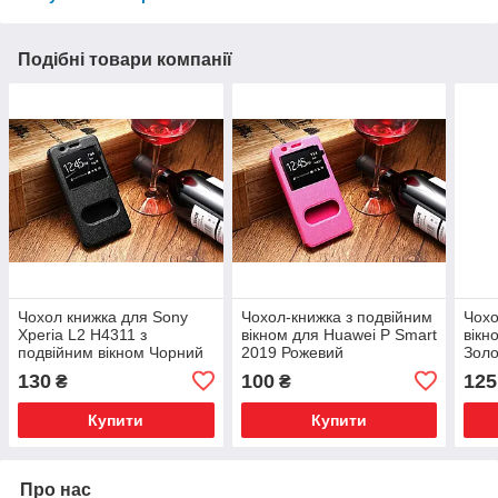
Подібні товари компанії
Чохол книжка для Sony
Чохол-книжка з подвійним
Чохо
Xperia L2 H4311 з
вікном для Huawei P Smart
вікн
подвійним вікном Чорний
2019 Рожевий
Зол
130
100
125
₴
₴
Купити
Купити
Про нас