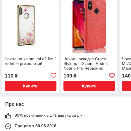
Чохол на xiaomi mi a2 lite /
Чохол накладка Croco
Чохо
redmi 6 pro золотий
Style для Xiaomi Redmi
Mi A
Note 6 Pro Червоний
Мар
110
100
140
₴
₴
Купити
Купити
Про нас
99% позитивних з 171 відгука за рік
Працює з 30.08.2016