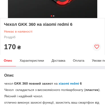
Чехол GKK 360 на xiaomi redmi 6
Немає в наявності
Роздріб
170
₴
Опис
Характеристики
Доставка
Оплата
Умови п
Опис
чехол
GKK 360
повний захист
на
xiaomi redmi
6
Чехол складається з високоякісного полікарбонату (
пластик
).
Якісний і надійний чохол.
отлично виконує захисні функції, захистить ваш смартфон від