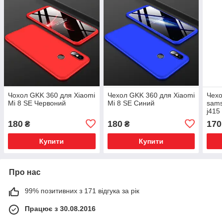
Чохол GKK 360 для Xiaomi
Чехол GKK 360 для Xiaomi
Чехо
Mi 8 SE Червоний
Mi 8 SE Синий
sams
j415
180
180
170
₴
₴
Купити
Купити
Про нас
99% позитивних з 171 відгука за рік
Працює з 30.08.2016