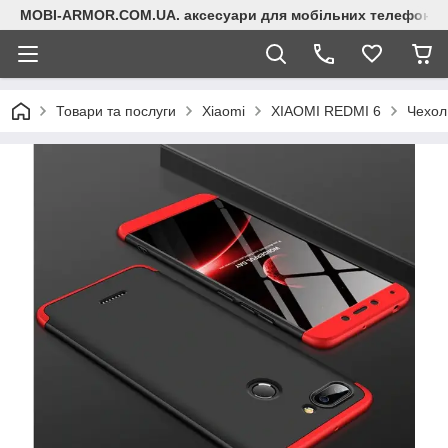
MOBI-ARMOR.COM.UA. аксесуари для мобільних телефонів
Товари та послуги
Xiaomi
XIAOMI REDMI 6
Чехол