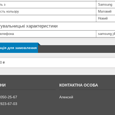
ть з
Samsung
сть кольору
Матовий
Новий
увальницькі характеристики
телефона
samsung j4
ція для замовлення
0 ₴
 050-25-67
Алексей
 923-67-03