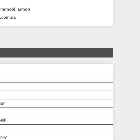
m/mobi_armor/
r.com.ua
нат
ний
ону