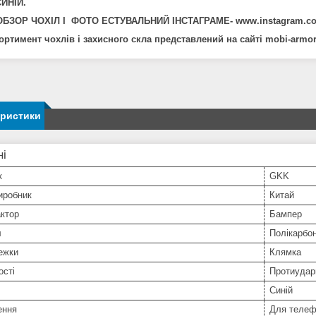
СИНІЙ.
ОБЗОР ЧОХІЛ І ФОТО ЕСТУВАЛЬНИЙ ІНСТАГРАМЕ- www.instagram.co
ортимент чохлів і захисного скла представлений на сайті mobi-armo
еристики
ні
к
GKK
иробник
Китай
ктор
Бампер
л
Полікарбо
ежки
Клямка
ості
Протиудар
Синій
ення
Для телеф