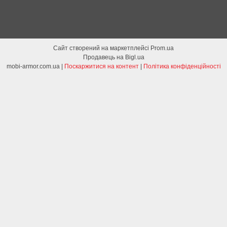
Сайт створений на маркетплейсі
Prom.ua
Продавець на Bigl.ua
mobi-armor.com.ua |
Поскаржитися на контент
|
Політика конфіденційності