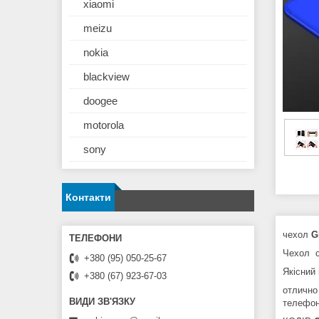
xiaomi
meizu
nokia
blackview
doogee
motorola
sony
Контакти
чехол
G
Чехол с
+380 (95) 050-25-67
Якісний 
+380 (67) 923-67-03
отлично
телефон