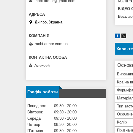
mobi.armor@gmail.com
КОЛІР:
ВІДЕО 
Весь ас
Дніпро, Україна
mobi-armor.com.ua
Характ
Основ
Алексей
Виробни
Країна в
Форм-фа
Графік роботи
Матеріа
Понеділок
09:30
20:00
Тип заст
Вівторок
09:30
20:00
Особлив
Середа
09:30
20:00
Колір
Четвер
09:30
20:00
Признач
Пʼятниця
09:30
20:00