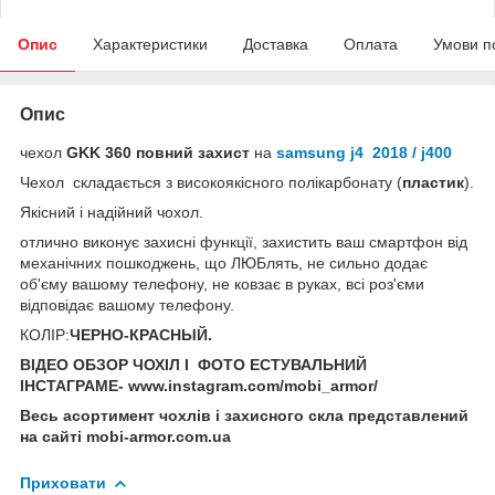
Опис
Характеристики
Доставка
Оплата
Умови п
Опис
чехол
GKK 360
повний захист
на
samsung j4 2018 / j400
Чехол складається з високоякісного полікарбонату (
пластик
).
Якісний і надійний чохол.
отлично виконує захисні функції, захистить ваш смартфон від
механічних пошкоджень, що ЛЮБлять, не сильно додає
об'єму вашому телефону, не ковзає в руках, всі роз'єми
відповідає вашому телефону.
КОЛІР:
ЧЕРНО-КРАСНЫЙ.
ВІДЕО ОБЗОР ЧОХІЛ І ФОТО ЕСТУВАЛЬНИЙ
ІНСТАГРАМЕ- www.instagram.com/mobi_armor/
Весь асортимент чохлів і захисного скла представлений
на сайті mobi-armor.com.ua
Приховати