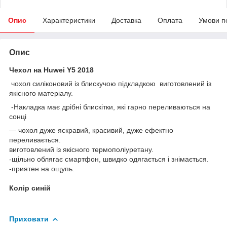
Опис
Характеристики
Доставка
Оплата
Умови п
Опис
Чехол на Huwei Y5 2018
чохол силіконовий із блискучою підкладкою виготовлений із
якісного матеріалу.
-Накладка має дрібні блискітки, які гарно переливаються на
сонці
— чохол дуже яскравий, красивий, дуже ефектно
переливається.
виготовлений із якісного термополіуретану.
-щільно облягає смартфон, швидко одягається і знімається.
-приятен на ощупь.
Колір синій
Приховати