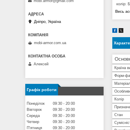
mobi.armor@gmail.com
колір: 
Весь ас
Дніпро, Україна
Характ
mobi-armor.com.ua
Основ
Алексей
Країна в
Форм-фа
Матеріа
Графік роботи
Особлив
Колір
Понеділок
09:30
20:00
Признач
Вівторок
09:30
20:00
Стан
Середа
09:30
20:00
Четвер
09:30
20:00
Сумісніс
Пʼятниця
09:30
20:00