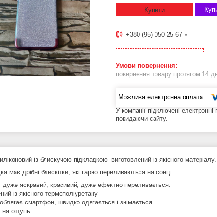
Купи
Купити
+380 (95) 050-25-67
повернення товару протягом 14 д
У компанії підключені електронні
покидаючи сайту.
иліконовий із блискучою підкладкою виготовлений із якісного матеріалу
а має дрібні блискітки, які гарно переливаються на сонці
 дуже яскравий, красивий, дуже ефектно переливається.
ний із якісного термополіуретану
 облягає смартфон, швидко одягається і знімається.
н на ощупь,