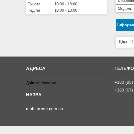
Виробни
Субота
10:00
18:00
Модель 
Неділя
10:00
18:00
Інформа
Ціна:
11
+380 (95)
Дніпро, Україна
+380 (67)
mobi-armor.com.ua