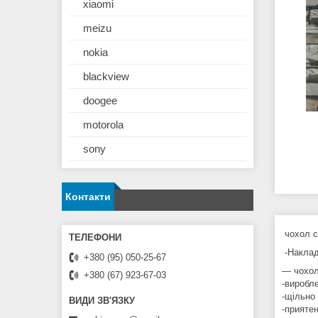
xiaomi
meizu
nokia
blackview
doogee
motorola
sony
Контакти
чохол с
-Накладк
+380 (95) 050-25-67
— чохол
+380 (67) 923-67-03
-виробле
-щільно
-прияте