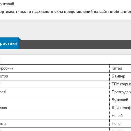
Бузковий.
ортимент чохлів і захисного скла представлений на сайті mobi-armo
еристики
ні
иробник
Китай
ктор
Бампер
л
ТПУ (терм
ості
Протиудар
Бузковий
ення
Для телеф
Новий
ть з
Honor