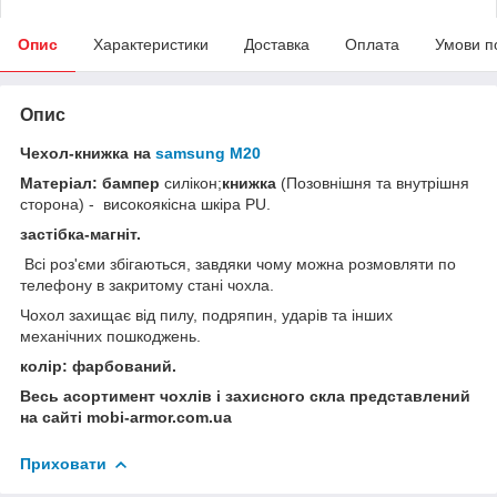
Опис
Характеристики
Доставка
Оплата
Умови п
Опис
Чехол-книжка на
samsung M20
Матеріал: бампер
силікон;
книжка
(Позовнішня та внутрішня
сторона) - високоякісна шкіра PU.
застібка-магніт.
Всі роз'єми збігаються, завдяки чому можна розмовляти по
телефону в закритому стані чохла.
Чохол захищає від пилу, подряпин, ударів та інших
механічних пошкоджень.
колір: фарбований.
Весь асортимент чохлів і захисного скла представлений
на сайті mobi-armor.com.ua
Приховати