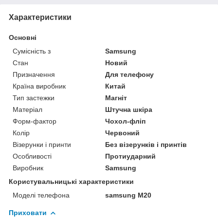
Характеристики
Основні
Сумісність з
Samsung
Стан
Новий
Призначення
Для телефону
Країна виробник
Китай
Тип застежки
Магніт
Матеріал
Штучна шкіра
Форм-фактор
Чохол-фліп
Колір
Червоний
Візерунки і принти
Без візерунків і принтів
Особливості
Протиударний
Виробник
Samsung
Користувальницькі характеристики
Моделі телефона
samsung M20
Приховати