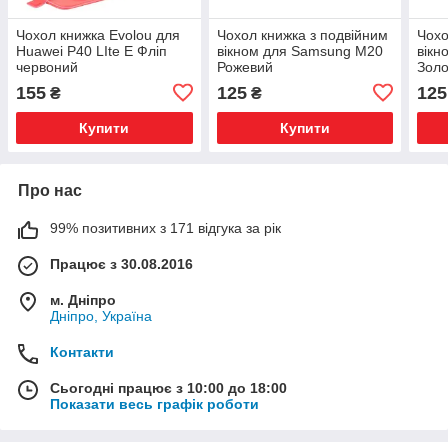
Чохол книжка Evolou для
Чохол книжка з подвійним
Чохо
Huawei P40 LIte E Фліп
вікном для Samsung M20
вікн
червоний
Рожевий
Зол
155
125
125
₴
₴
Купити
Купити
Про нас
99% позитивних з 171 відгука за рік
Працює з 30.08.2016
м. Дніпро
Дніпро, Україна
Контакти
Сьогодні працює з 10:00 до 18:00
Показати весь графік роботи