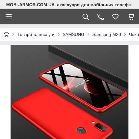
MOBI-ARMOR.COM.UA. аксесуари для мобільних телефонів
Товари та послуги
SAMSUNG
Samsung M20
Чохо