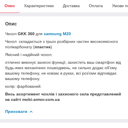
Опис
Характеристики
Доставка
Оплата
Умови п
Опис
Чехол
GKK 360
для
samsung M20
Чехол складається з трьох розбірних частин високоякісного
полікарбонату (
пластик
).
Якісний і надійний чохол.
отлично виконує захисні функції, захистить ваш смартфон від
будь-яких механічних пошкоджень, не сильно додає об'єму
вашому телефону, не ковзає в руках, всі роз'єми відповідає
вашому телефону.
колір: фарбований.
Весь асортимент чохлів і захисного скла представлений
на сайті mobi-armor.com.ua
Приховати