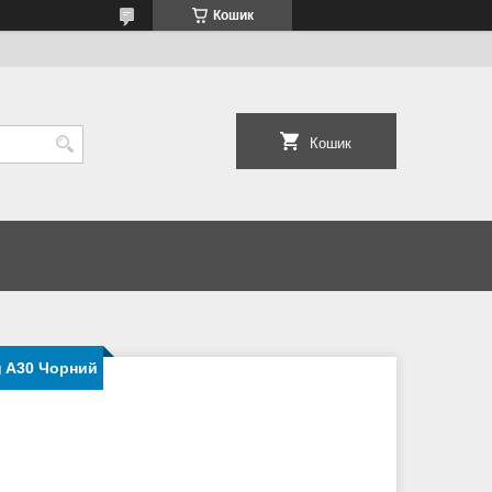
Кошик
Кошик
 A30 Чорний