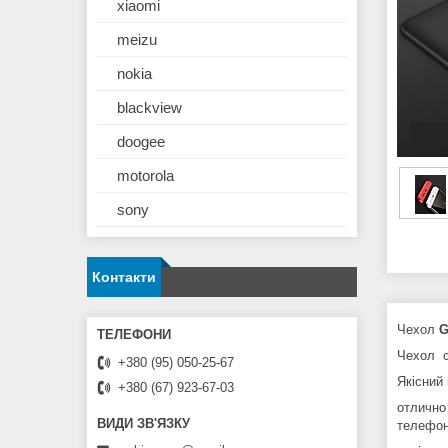
xiaomi
meizu
nokia
blackview
doogee
motorola
sony
Контакти
Чехол
G
Чехол с
+380 (95) 050-25-67
Якісний 
+380 (67) 923-67-03
отлично
телефон