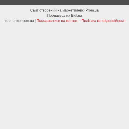
Сайт створений на маркетплейсі
Prom.ua
Продавець на Bigl.ua
mobi-armor.com.ua |
Поскаржитися на контент
|
Політика конфіденційності