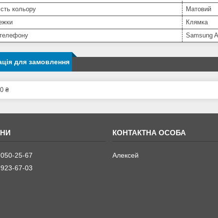
сть кольору
Матовий
ежки
Клямка
телефону
Samsung 
ція для замовлення
0 ₴
 050-25-67
Алексей
 923-67-03