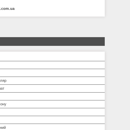
r.com.ua
ляр
нат
ону
ний