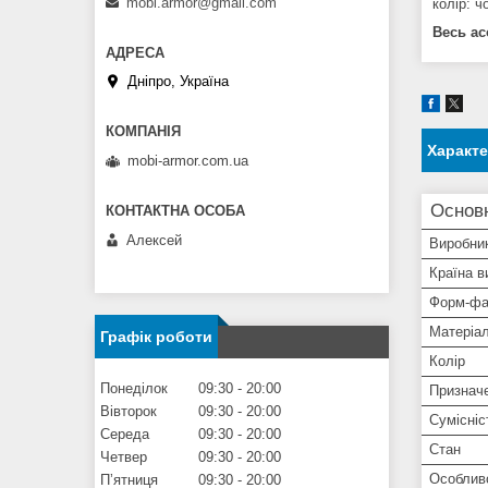
mobi.armor@gmail.com
колір: ч
Весь ас
Дніпро, Україна
Характ
mobi-armor.com.ua
Основ
Алексей
Виробни
Країна в
Форм-фа
Матеріа
Графік роботи
Колір
Понеділок
09:30
20:00
Признач
Вівторок
09:30
20:00
Сумісніс
Середа
09:30
20:00
Стан
Четвер
09:30
20:00
Особлив
Пʼятниця
09:30
20:00