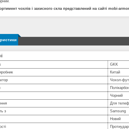
орний.
ортимент чохлів і захисного скла представлений на сайті mobi-armo
еристики
ні
к
GKK
иробник
Китай
ктор
Чохол-фут
л
Полікарбо
Чорний
ення
Для телеф
ть з
Samsung
Новий
ості
Протиудар