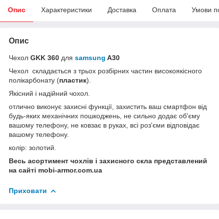
Опис
Характеристики
Доставка
Оплата
Умови п
Опис
Чехол
GKK 360
для
samsung
A30
Чехол складається з трьох розбірних частин високоякісного
полікарбонату (
пластик
).
Якісний і надійний чохол.
отлично виконує захисні функції, захистить ваш смартфон від
будь-яких механічних пошкоджень, не сильно додає об'єму
вашому телефону, не ковзає в руках, всі роз'єми відповідає
вашому телефону.
колір: золотий.
Весь асортимент чохлів і захисного скла представлений
на сайті mobi-armor.com.ua
Приховати