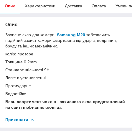
Опис
Характеристики
Доставка
Оплата
Умови п
Опис
Захисне скло для камери
Samsung M20
забезпечить
надійний захист камери смартфона від ударів, подряпин,
бруду та інших механічних.
колір: прозоре
Товщина 0.2mm
Стандарт щільності 9Н.
Легке в установленні.
Протиударне.
Водостійке.
Весь асортимент чохлів і захисного скла представлений
на сайті mobi-armor.com.ua
Приховати