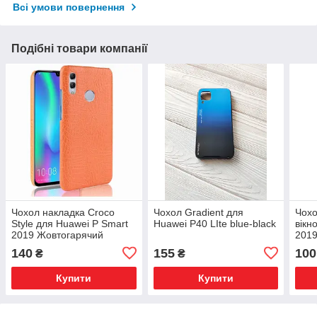
Всі умови повернення
Подібні товари компанії
Чохол накладка Croco
Чохол Gradient для
Чохо
Style для Huawei P Smart
Huawei P40 LIte blue-black
вікн
2019 Жовтогарячий
2019
140
155
100
₴
₴
Купити
Купити