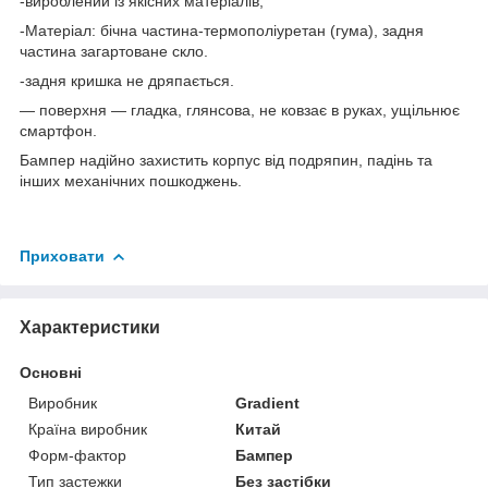
-вироблений із якісних матеріалів;
-Матеріал: бічна частина-термополіуретан (гума), задня
частина загартоване скло.
-задня кришка не дряпається.
— поверхня — гладка, глянсова, не ковзає в руках, ущільнює
смартфон.
Бампер надійно захистить корпус від подряпин, падінь та
інших механічних пошкоджень.
Приховати
Характеристики
Основні
Виробник
Gradient
Країна виробник
Китай
Форм-фактор
Бампер
Тип застежки
Без застібки