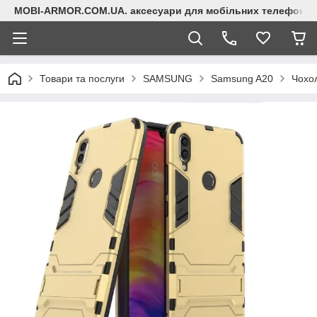
MOBI-ARMOR.COM.UA. аксесуари для мобільних телефонів
Товари та послуги
SAMSUNG
Samsung A20
Чохо